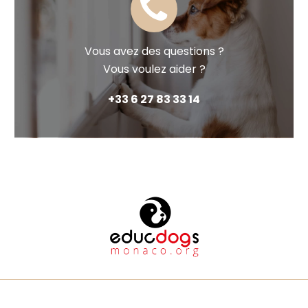


Vous avez des questions ?
Vous voulez aider ?
+33 6 27 83 33 14